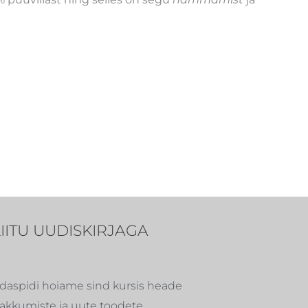
LIITU UUDISKIRJAGA
daspidi hoiame sind kursis heade
akkumiste ja uute toodete