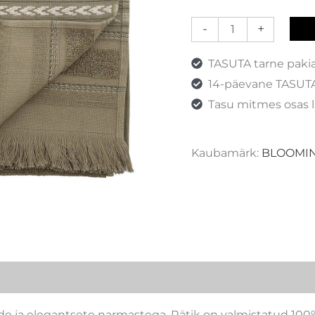
-
+
TASUTA tarne paki
14-päevane TASUTA
Tasu mitmes osas l
Kaubamärk:
BLOOMIN
lide ja elegantsete narmastega. Rätik on valmistatud 100