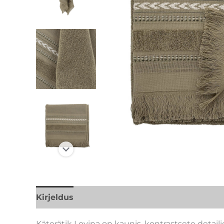
Kirjeldus
Lisainfo
Kaubamärk
Käterätik Lovina on kaunis, kontrastsete detai