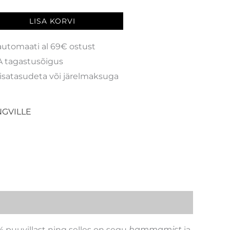
LISA KORVI
automaati al 69€ ostust
 tagastusõigus
isatasudeta või järelmaksuga
GVILLE
% puuvillast ning selles on segu
hammamist
ja