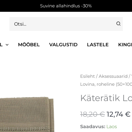
Suvine allahindlus -30%
Search
for:
L
MÖÖBEL
VALGUSTID
LASTELE
KING
Käterätik
Esileht
/
Aksessuaarid
/
Algne
Lovina, roheline (50×100
Lovina,
hind
roheline
Käterätik Lo
(50x100)
oli:
kogus
18,20
€
12,74
€
18,20 €
Saadavus:
Laos