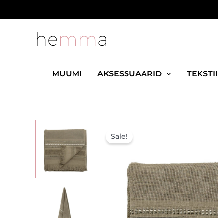
Skip
to
content
MUUMI
AKSESSUAARID
TEKSTII
Sale!