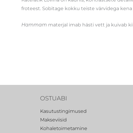
froteest. Sobitage kokku teiste värvidega kena j
Hammam
materjal
imab hästi vett ja kuivab kii
OSTUABI
Kasutustingimused
Makseviisid
Kohaletoimetamine