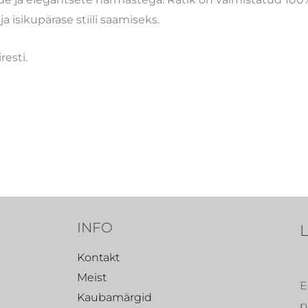
a isikupärase stiili saamiseks.
resti.
INFO
Kontakt
Meist
E
Kaubamärgid
p