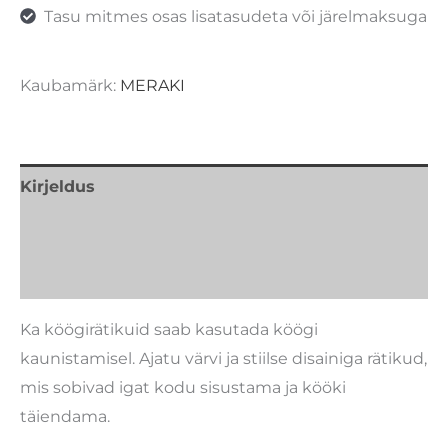
Tasu mitmes osas lisatasudeta või järelmaksuga
Kaubamärk:
MERAKI
Kirjeldus
Lisainfo
Kaubamärk
Ka köögirätikuid saab kasutada köögi
kaunistamisel. Ajatu värvi ja stiilse disainiga rätikud,
mis sobivad igat kodu sisustama ja kööki
täiendama.