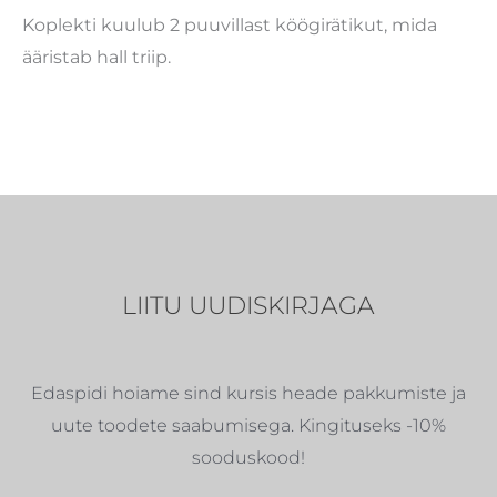
Koplekti kuulub 2 puuvillast köögirätikut, mida
ääristab hall triip.
LIITU UUDISKIRJAGA
Edaspidi hoiame sind kursis heade pakkumiste ja
uute toodete saabumisega. Kingituseks -10%
sooduskood!