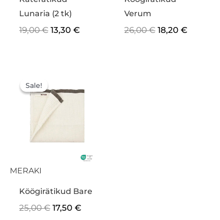
Lunaria (2 tk)
Verum
19,00
€
13,30
€
26,00
€
18,20
€
Algne
Praegune
hind
hind
Sale!
Sale!
oli:
on:
25,00 €.
17,50 €.
MERAKI
Köögirätikud Bare
25,00
€
17,50
€