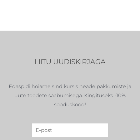
LIITU UUDISKIRJAGA
Edaspidi hoiame sind kursis heade pakkumiste ja
uute toodete saabumisega. Kingituseks -10%
sooduskood!