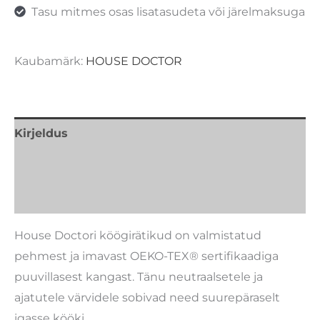
Tasu mitmes osas lisatasudeta või järelmaksuga
Kaubamärk:
HOUSE DOCTOR
Kirjeldus
Lisainfo
Kaubamärk
House Doctori köögirätikud on valmistatud
pehmest ja imavast OEKO-TEX® sertifikaadiga
puuvillasest kangast. Tänu neutraalsetele ja
ajatutele värvidele sobivad need suurepäraselt
igasse kööki.