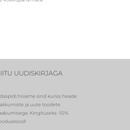
LIITU UUDISKIRJAGA
daspidi hoiame sind kursis heade
akkumiste ja uute toodete
aabumisega. Kingituseks -10%
ooduskood!