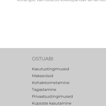
OSTUABI
Kasutustingimused
Makseviisid
Kohaletoimetamine
Tagastamine
Privaatsustingimused
Küpsiste kasutamine