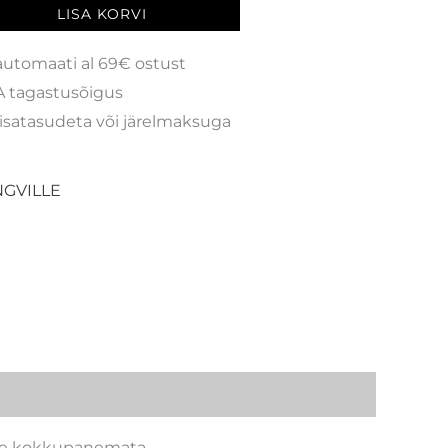
LISA KORVI
automaati al 69€ ostust
 tagastusõigus
isatasudeta või järelmaksuga
GVILLE
kse kokkupanemata.