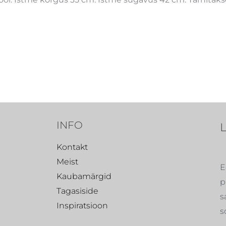
INFO
Kontakt
Meist
E
Kaubamärgid
p
Tagasiside
s
Inspiratsioon
s