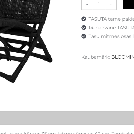
-
+
TASUTA tarne paki
14-päevane TASUTA
Tasu mitmes osas l
Kaubamärk:
BLOOMIN
ol. Istme kõrgus 35 cm. Istme sügavus 42 cm. Tarnita