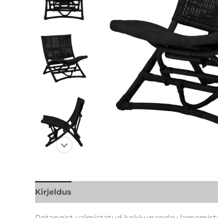
Kirjeldus
Lisainfo
Kaubamärk
Rotangist valmistatud kokkupandav lamamisto