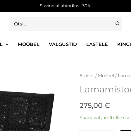
Suvine allahindlus -30%
Search
for:
L
MÖÖBEL
VALGUSTID
LASTELE
KING
Lamamistool
Esileht
/
Mööbel
/ Lama
Baz
Lamamistoo
kogus
275,00
€
Saadaval järeltellimise