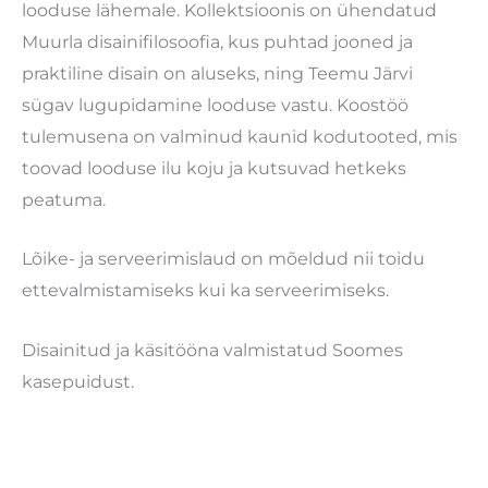
looduse lähemale. Kollektsioonis on ühendatud
Muurla disainifilosoofia, kus puhtad jooned ja
praktiline disain on aluseks, ning Teemu Järvi
sügav lugupidamine looduse vastu. Koostöö
tulemusena on valminud kaunid kodutooted, mis
toovad looduse ilu koju ja kutsuvad hetkeks
peatuma.
Lõike- ja serveerimislaud on mõeldud nii toidu
ettevalmistamiseks kui ka serveerimiseks.
Disainitud ja käsitööna valmistatud Soomes
kasepuidust.