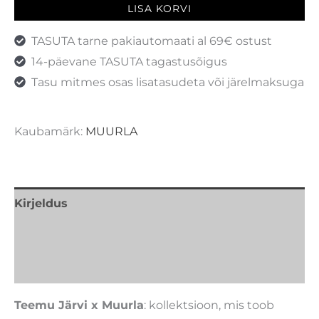
LISA KORVI
TASUTA tarne pakiautomaati al 69€ ostust
14-päevane TASUTA tagastusõigus
Tasu mitmes osas lisatasudeta või järelmaksuga
Kaubamärk:
MUURLA
Kirjeldus
Lisainfo
Kaubamärk
Teemu Järvi x Muurla
: kollektsioon, mis toob