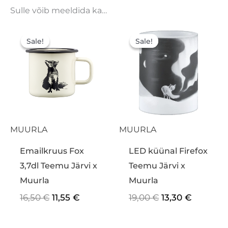
Sulle võib meeldida ka…
Algne
Praegune
Algne
Praegu
hind
hind
hind
hind
Sale!
Sale!
Sale!
Sale!
oli:
on:
oli:
on:
16,50 €.
11,55 €.
19,00 €.
13,30 €.
MUURLA
MUURLA
Emailkruus Fox
LED küünal Firefox
3,7dl Teemu Järvi x
Teemu Järvi x
Muurla
Muurla
16,50
€
11,55
€
19,00
€
13,30
€