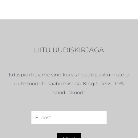
LIITU UUDISKIRJAGA
Edaspidi hoiame sind kursis heade pakkumiste ja
uute toodete saabumisega. Kingituseks -10%
sooduskood!