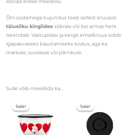
loovad erilise meeleolu.
Õrn südamega kujundus teeb sellest kruusist
täiusliku kingiidee
sõbrale või loo armas hetk
iseendale. Vastupidav ja kerge emailkruus sobib
igapäevaseks kasutamiseks kodus, aga ka
matkale, suvilasse või piknikule.
Sulle võib meeldida ka…
Algne
Praegune
Algne
Praegune
hind
hind
hind
hind
Sale!
Sale!
Sale!
Sale!
oli:
on:
oli:
on:
22,50 €.
15,75 €.
4,99 €.
3,49 €.