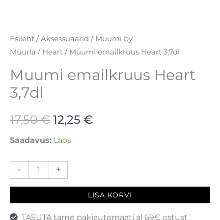
Esileht
/
Aksessuaarid
/
Muumi by
Muurla
/
Heart
/ Muumi emailkruus Heart 3,7dl
Muumi emailkruus Heart
3,7dl
17,50
€
12,25
€
Saadavus:
Laos
-
+
LISA KORVI
TASUTA tarne pakiautomaati al 69€ ostust