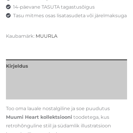
14-päevane TASUTA tagastusõigus
Tasu mitmes osas lisatasudeta või järelmaksuga
Kaubamärk:
MUURLA
Kirjeldus
Lisainfo
Kaubamärk
Too oma lauale nostalgiline ja soe puudutus
Muumi Heart kollektsiooni
toodetega, kus
retrohõnguline stiil ja südamlik illustratsioon