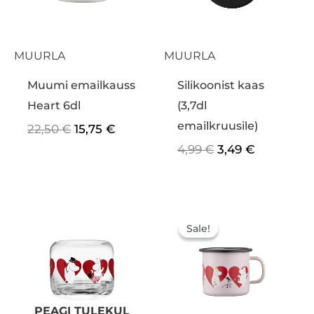
MUURLA
MUURLA
Muumi emailkauss
Silikoonist kaas
Heart 6dl
(3,7dl
emailkruusile)
22,50
€
15,75
€
4,99
€
3,49
€
Algne
Praegun
hind
hind
Sale!
Sale!
oli:
on:
14,50 €.
10,15 €.
PEAGI TULEKUL