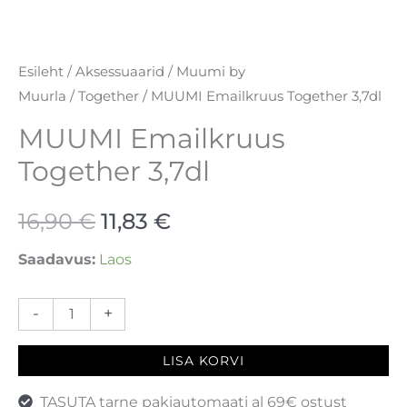
Esileht
/
Aksessuaarid
/
Muumi by
Muurla
/
Together
/ MUUMI Emailkruus Together 3,7dl
MUUMI Emailkruus
Together 3,7dl
16,90
€
11,83
€
Saadavus:
Laos
-
+
LISA KORVI
TASUTA tarne pakiautomaati al 69€ ostust