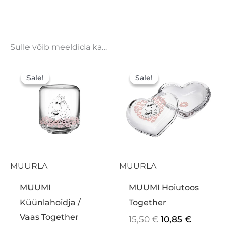
Sulle võib meeldida ka…
Algne
Praegune
Algne
Praegu
hind
hind
hind
hind
Sale!
Sale!
Sale!
Sale!
oli:
on:
oli:
on:
15,50 €.
10,85 €.
15,50 €.
10,85 €.
MUURLA
MUURLA
MUUMI
MUUMI Hoiutoos
Küünlahoidja /
Together
Vaas Together
15,50
€
10,85
€