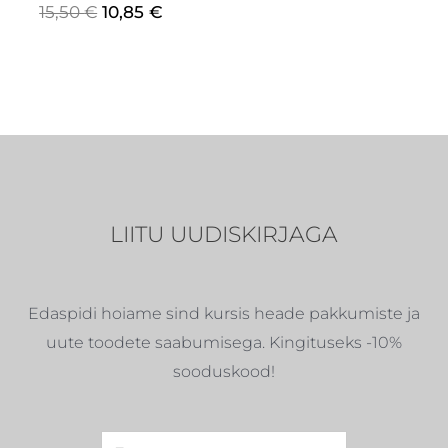
15,50
€
10,85
€
LIITU UUDISKIRJAGA
Edaspidi hoiame sind kursis heade pakkumiste ja
uute toodete saabumisega. Kingituseks -10%
sooduskood!