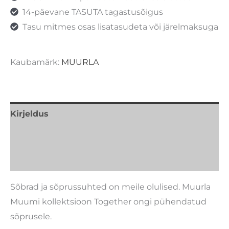
14-päevane TASUTA tagastusõigus
Tasu mitmes osas lisatasudeta või järelmaksuga
Kaubamärk:
MUURLA
Kirjeldus
Lisainfo
Kaubamärk
Sõbrad ja sõprussuhted on meile olulised. Muurla
Muumi kollektsioon Together ongi pühendatud
sõprusele.