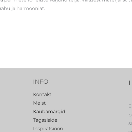
 rahu ja harmooniat.
INFO
Kontakt
Meist
E
Kaubamärgid
p
Tagasiside
s
Inspiratsioon
s