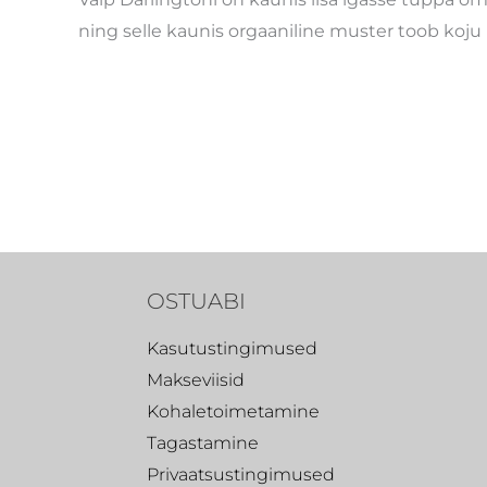
ning selle kaunis orgaaniline muster toob koju
OSTUABI
Kasutustingimused
Makseviisid
Kohaletoimetamine
Tagastamine
Privaatsustingimused