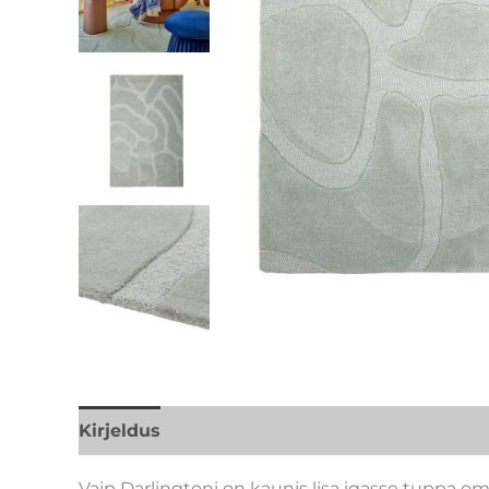
Kirjeldus
Lisainfo
Kaubamärk
Vaip Darlingtoni on kaunis lisa igasse tuppa o