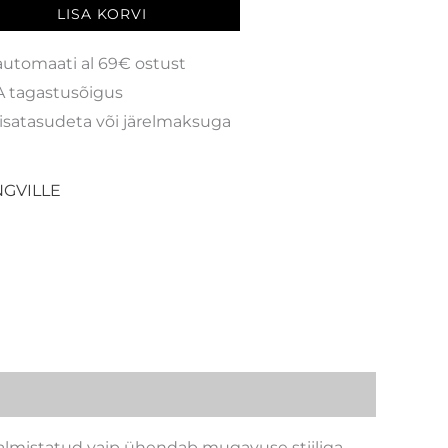
LISA KORVI
automaati al 69€ ostust
 tagastusõigus
isatasudeta või järelmaksuga
GVILLE
 valmistatud vaip ühendab mugavuse stiiliga