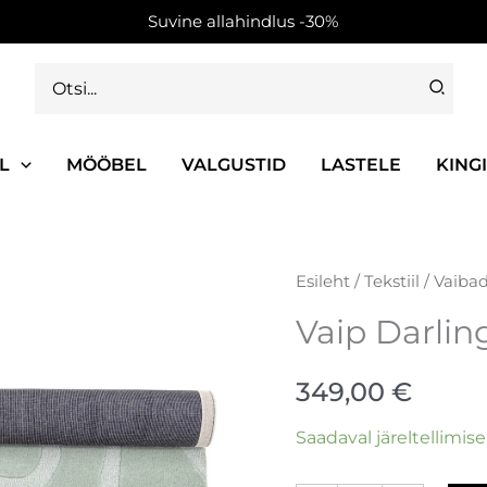
Suvine allahindlus -30%
Search
for:
L
MÖÖBEL
VALGUSTID
LASTELE
KING
Vaip
Esileht
/
Tekstiil
/
Vaiba
Darlington
Vaip Darlin
kogus
349,00
€
Saadaval järeltellimise