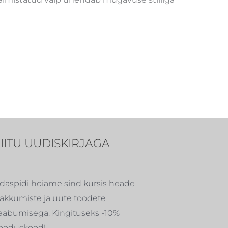
LIITU UUDISKIRJAGA
daspidi hoiame sind kursis heade
akkumiste ja uute toodete
aabumisega. Kingituseks -10%
ooduskood!