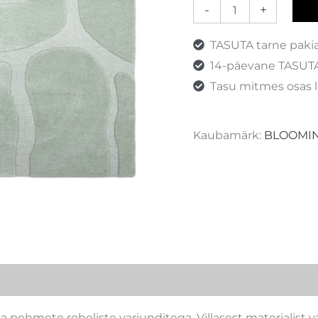
-
+
TASUTA tarne paki
14-päevane TASUTA
Tasu mitmes osas l
Kaubamärk:
BLOOMIN
ma pehmete roheliste varjunditega. Villasest materjalist