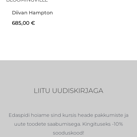
Diivan Hampton
685,00
€
LIITU UUDISKIRJAGA
Edaspidi hoiame sind kursis heade pakkumiste ja
uute toodete saabumisega. Kingituseks -10%
sooduskood!