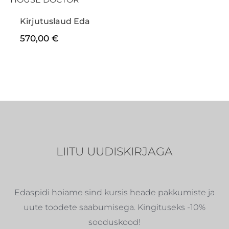
Kirjutuslaud Eda
570,00
€
LIITU UUDISKIRJAGA
Edaspidi hoiame sind kursis heade pakkumiste ja
uute toodete saabumisega. Kingituseks -10%
sooduskood!