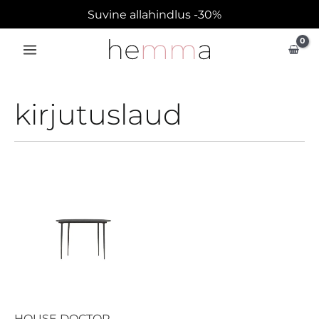
Skip
Suvine allahindlus -30%
to
content
kirjutuslaud
HOUSE DOCTOR