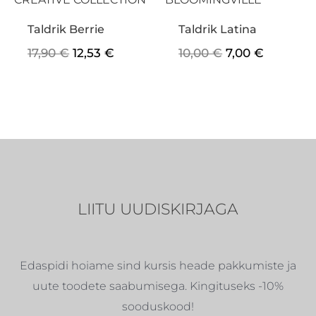
Taldrik Berrie
Taldrik Latina
17,90
€
12,53
€
10,00
€
7,00
€
LIITU UUDISKIRJAGA
Edaspidi hoiame sind kursis heade pakkumiste ja
uute toodete saabumisega. Kingituseks -10%
sooduskood!