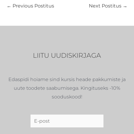
←
Previous Postitus
Next Postitus
→
LIITU UUDISKIRJAGA
Edaspidi hoiame sind kursis heade pakkumiste ja
uute toodete saabumisega. Kingituseks -10%
sooduskood!