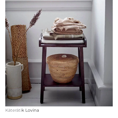
Käteräti
k Lovina