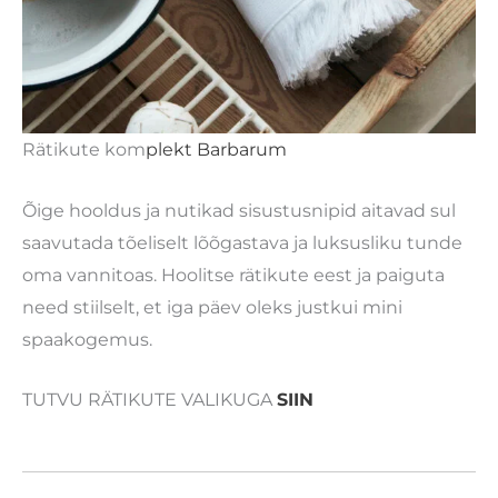
Rätikute kom
plekt Barbarum
Õige hooldus ja nutikad sisustusnipid aitavad sul
saavutada tõeliselt lõõgastava ja luksusliku tunde
oma vannitoas. Hoolitse rätikute eest ja paiguta
need stiilselt, et iga päev oleks justkui mini
spaakogemus.
TUTVU RÄTIKUTE VALIKUGA
SIIN