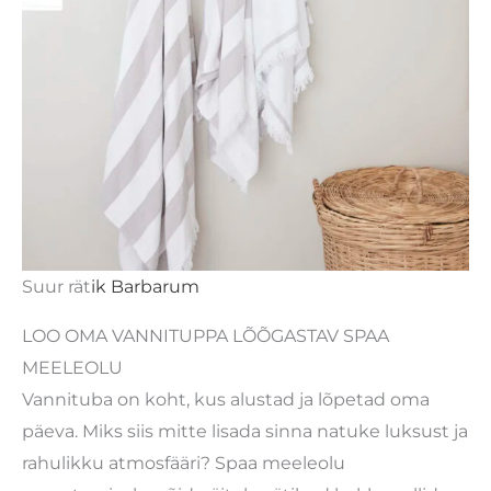
Suur rät
ik Barbarum
LOO OMA VANNITUPPA LÕÕGASTAV SPAA
MEELEOLU
Vannituba on koht, kus alustad ja lõpetad oma
päeva. Miks siis mitte lisada sinna natuke luksust ja
rahulikku atmosfääri? Spaa meeleolu