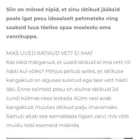
Siin on mõned nipid, et sinu rätikud jääksid
peale igat pesu ideaalselt pehmeteks ning
saaksid luua tõelise spaa meeleolu oma
vannituppa.
MIKS UUED RÄTIKUD VETT EI IMA?
Kas oled märganud, et uued rätikud ei ima vett nii
hästi kui võiks? Põhjus peitub selles, et rätikute
kangakiud on alguses suletud ega lase vett hästi
läbi. Enne esimest pesu on oluline rätikuid 24
tundi külmas vees leotada. Külm vesi avab
kangakiud, muutes rätikud palju imavamaks.
Samuti aitab see eemaldada liigset värvi, mis võib
muidu teisi esemeid määrida.