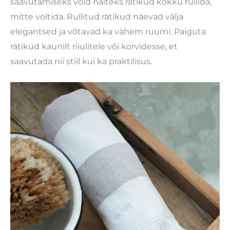
saavutamiseks võid näiteks rätikud kokku rullida,
mitte voltida. Rullitud rätikud näevad välja
elegantsed ja võtavad ka vähem ruumi. Paiguta
rätikud kaunilt riiulitele või korvidesse, et
saavutada nii stiil kui ka praktilisus.