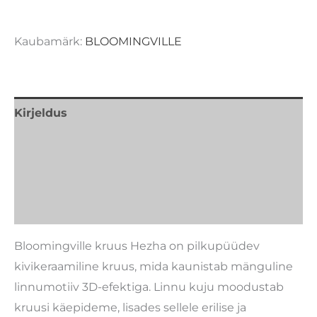
Kaubamärk:
BLOOMINGVILLE
Kirjeldus
Lisainfo
Kaubamärk
Arvustused (0)
Bloomingville kruus Hezha on pilkupüüdev
kivikeraamiline kruus, mida kaunistab mänguline
linnumotiiv 3D-efektiga. Linnu kuju moodustab
kruusi käepideme, lisades sellele erilise ja