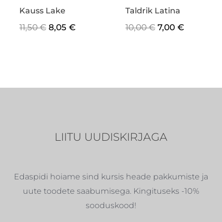
Kauss Lake
Taldrik Latina
11,50
€
8,05
€
10,00
€
7,00
€
LIITU UUDISKIRJAGA
Edaspidi hoiame sind kursis heade pakkumiste ja
uute toodete saabumisega. Kingituseks -10%
sooduskood!