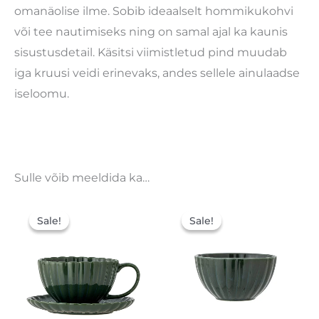
omanäolise ilme. Sobib ideaalselt hommikukohvi
või tee nautimiseks ning on samal ajal ka kaunis
sisustusdetail. Käsitsi viimistletud pind muudab
iga kruusi veidi erinevaks, andes sellele ainulaadse
iseloomu.
Sulle võib meeldida ka…
Algne
Praegune
Algne
Praegune
hind
hind
hind
hind
Sale!
Sale!
Sale!
Sale!
oli:
on:
oli:
on:
15,90 €.
11,13 €.
7,50 €.
5,25 €.