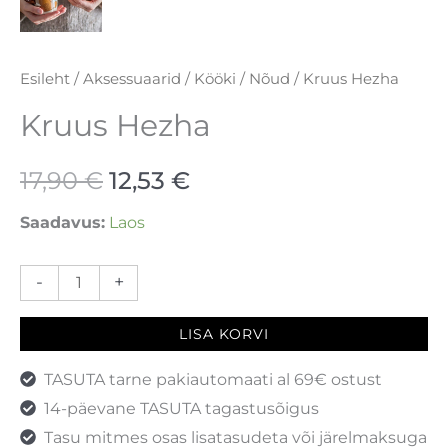
Esileht
/
Aksessuaarid
/
Kööki
/
Nõud
/ Kruus Hezha
Kruus Hezha
17,90
€
12,53
€
Saadavus:
Laos
-
+
LISA KORVI
TASUTA tarne pakiautomaati al 69€ ostust
14-päevane TASUTA tagastusõigus
Tasu mitmes osas lisatasudeta või järelmaksuga