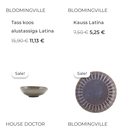
BLOOMINGVILLE
BLOOMINGVILLE
Tass koos
Kauss Latina
alustassiga Latina
7,50
€
5,25
€
15,90
€
11,13
€
Algne
Praegune
Algne
Praegun
hind
hind
hind
hind
Sale!
Sale!
Sale!
Sale!
oli:
on:
oli:
on:
11,50 €.
8,05 €.
10,00 €.
7,00 €.
HOUSE DOCTOR
BLOOMINGVILLE