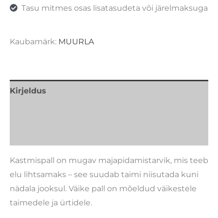
Tasu mitmes osas lisatasudeta või järelmaksuga
Kaubamärk:
MUURLA
Kirjeldus
Lisainfo
Kaubamärk
Kastmispall on mugav majapidamistarvik, mis teeb
elu lihtsamaks – see suudab taimi niisutada kuni
nädala jooksul. Väike pall on mõeldud väikestele
taimedele ja ürtidele.