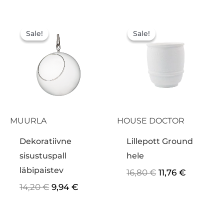
Algne
Praegune
Algne
Praegun
hind
hind
hind
hind
Sale!
Sale!
Sale!
Sale!
oli:
on:
oli:
on:
14,20 €.
9,94 €.
16,80 €.
11,76 €.
MUURLA
HOUSE DOCTOR
Dekoratiivne
Lillepott Ground
sisustuspall
hele
läbipaistev
16,80
€
11,76
€
14,20
€
9,94
€