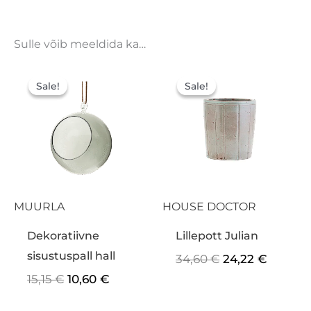
Sulle võib meeldida ka…
Algne
Praegune
Algne
Praegu
hind
hind
hind
hind
Sale!
Sale!
Sale!
Sale!
oli:
on:
oli:
on:
15,15 €.
10,60 €.
34,60 €.
24,22 €
MUURLA
HOUSE DOCTOR
Dekoratiivne
Lillepott Julian
sisustuspall hall
34,60
€
24,22
€
15,15
€
10,60
€