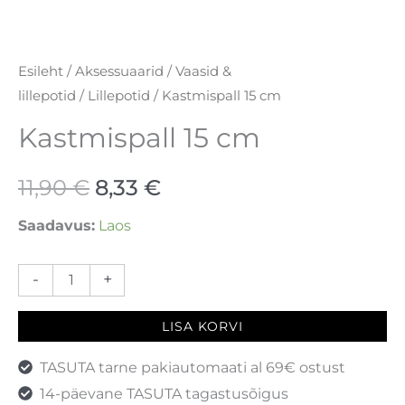
Esileht
/
Aksessuaarid
/
Vaasid &
lillepotid
/
Lillepotid
/ Kastmispall 15 cm
Kastmispall 15 cm
11,90
€
8,33
€
Saadavus:
Laos
-
+
LISA KORVI
TASUTA tarne pakiautomaati al 69€ ostust
14-päevane TASUTA tagastusõigus