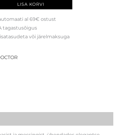
LISA KORVI
automaati al 69€ ostust
 tagastusõigus
isatasudeta või järelmaksuga
DOCTOR
asist ja messingist, ühendades elegantse