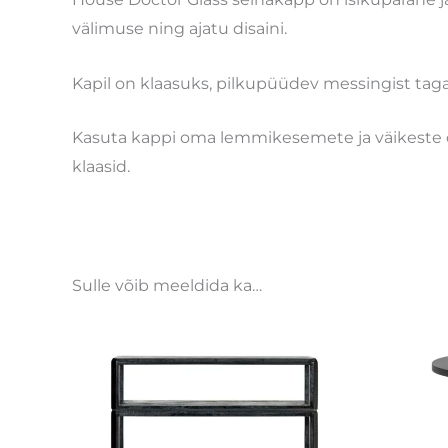
välimuse ning ajatu disaini.
Kapil on klaasuks, pilkupüüdev messingist tagase
Kasuta kappi oma lemmikesemete ja väikeste dek
klaasid.
Sulle võib meeldida ka…