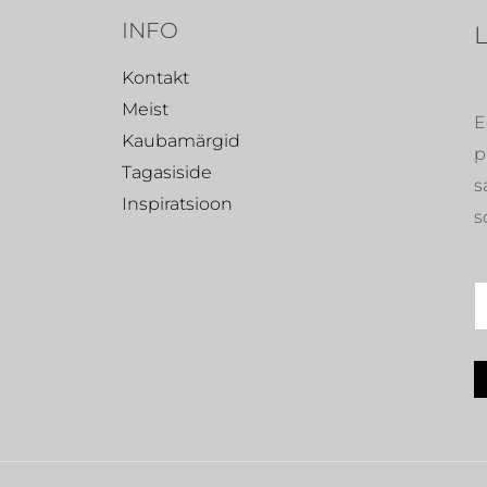
INFO
Kontakt
Meist
E
Kaubamärgid
p
Tagasiside
s
Inspiratsioon
s