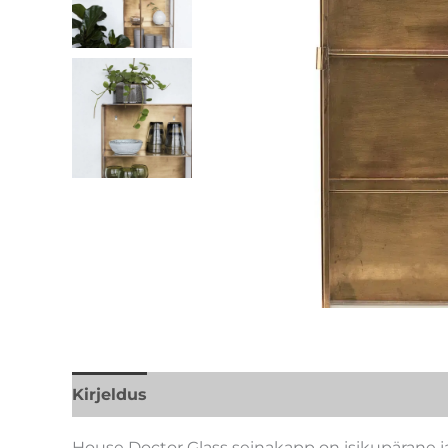
Kirjeldus
Lisainfo
Kaubamärk
House Doctor Glass seinakapp on isikupärane j