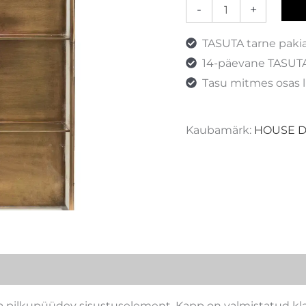
-
+
TASUTA tarne paki
14-päevane TASUTA
Tasu mitmes osas l
Kaubamärk:
HOUSE 
a pilkupüüdev sisustuselement. Kapp on valmistatud kla