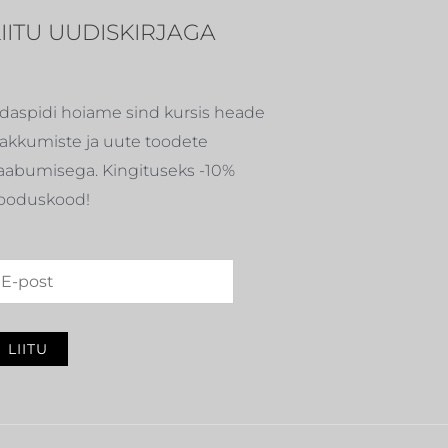
LIITU UUDISKIRJAGA
daspidi hoiame sind kursis heade
akkumiste ja uute toodete
aabumisega. Kingituseks -10%
ooduskood!
LIITU