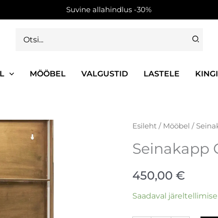
Suvine allahindlus -30%
Search
for:
L
MÖÖBEL
VALGUSTID
LASTELE
KING
Seinakapp
Esileht
/
Mööbel
/ Seina
Glass
Seinakapp 
kogus
450,00
€
Saadaval järeltellimise