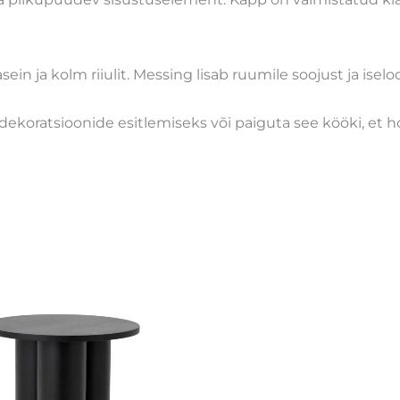
in ja kolm riiulit. Messing lisab ruumile soojust ja iselo
oratsioonide esitlemiseks või paiguta see kööki, et ho