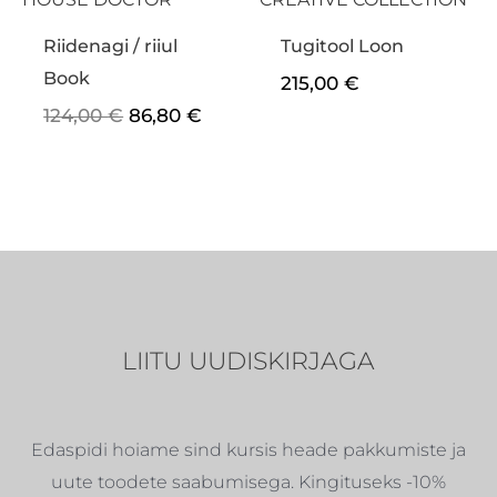
Riidenagi / riiul
Tugitool Loon
Book
215,00
€
124,00
€
86,80
€
LIITU UUDISKIRJAGA
Edaspidi hoiame sind kursis heade pakkumiste ja
uute toodete saabumisega. Kingituseks -10%