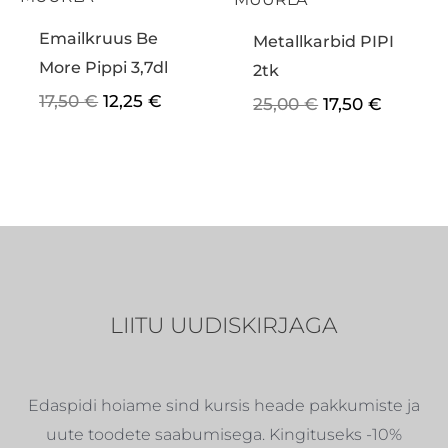
Emailkruus Be
Metallkarbid PIPI
More Pippi 3,7dl
2tk
17,50
€
12,25
€
25,00
€
17,50
€
LIITU UUDISKIRJAGA
Edaspidi hoiame sind kursis heade pakkumiste ja
uute toodete saabumisega. Kingituseks -10%