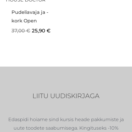
Pudeliavaja ja -
kork Open
37,00
€
25,90
€
LIITU UUDISKIRJAGA
Edaspidi hoiame sind kursis heade pakkumiste ja
uute toodete saabumisega. Kingituseks -10%