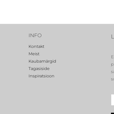
INFO
Kontakt
Meist
E
Kaubamärgid
p
Tagasiside
s
Inspiratsioon
s