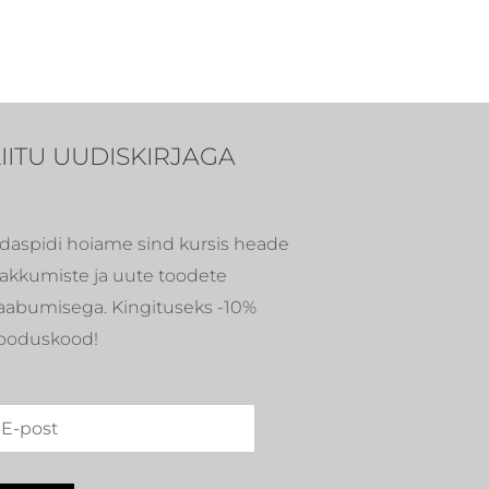
LIITU UUDISKIRJAGA
daspidi hoiame sind kursis heade
akkumiste ja uute toodete
aabumisega. Kingituseks -10%
ooduskood!