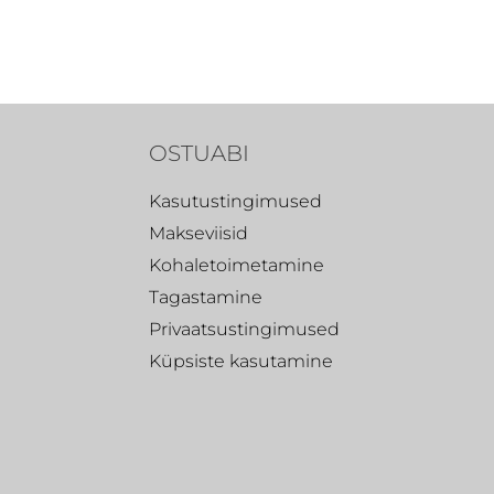
OSTUABI
Kasutustingimused
Makseviisid
Kohaletoimetamine
Tagastamine
Privaatsustingimused
Küpsiste kasutamine