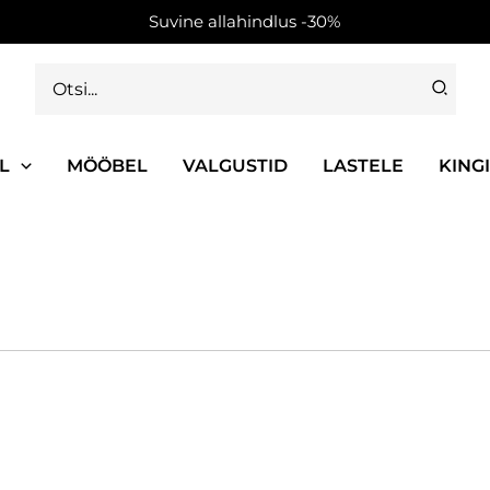
Suvine allahindlus -30%
Search
for:
L
MÖÖBEL
VALGUSTID
LASTELE
KING