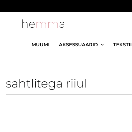
Skip
to
content
MUUMI
AKSESSUAARID
TEKSTII
sahtlitega riiul