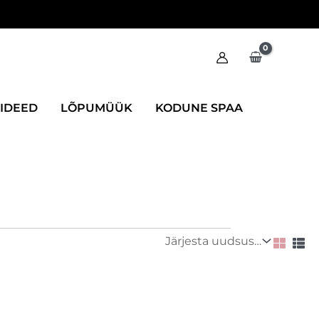
IIDEED
LÕPUMÜÜK
KODUNE SPAA