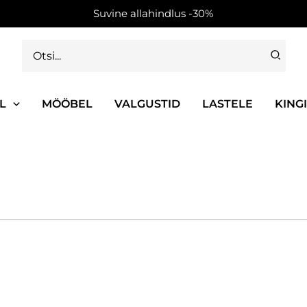
Suvine allahindlus -30%
Search
for:
L
MÖÖBEL
VALGUSTID
LASTELE
KING