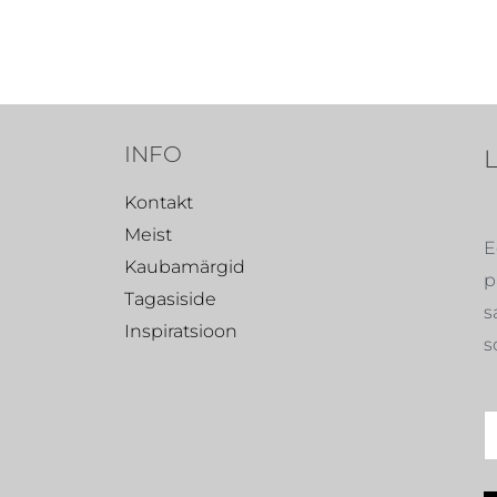
INFO
Kontakt
Meist
E
Kaubamärgid
p
Tagasiside
s
Inspiratsioon
s