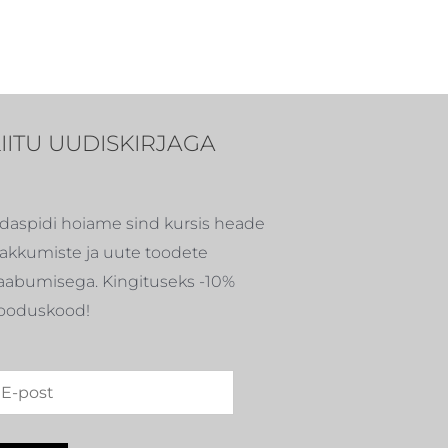
LIITU UUDISKIRJAGA
daspidi hoiame sind kursis heade
akkumiste ja uute toodete
aabumisega. Kingituseks -10%
ooduskood!