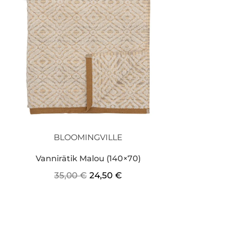
oli:
on:
35,00 €.
24,50 €.
BLOOMINGVILLE
Vannirätik Malou (140×70)
35,00
€
24,50
€