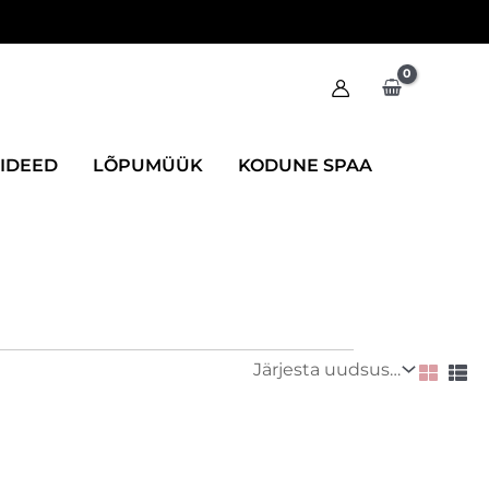
IIDEED
LÕPUMÜÜK
KODUNE SPAA