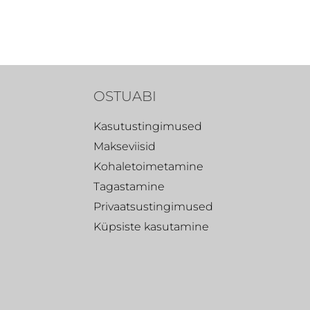
OSTUABI
Kasutustingimused
Makseviisid
Kohaletoimetamine
Tagastamine
Privaatsustingimused
Küpsiste kasutamine