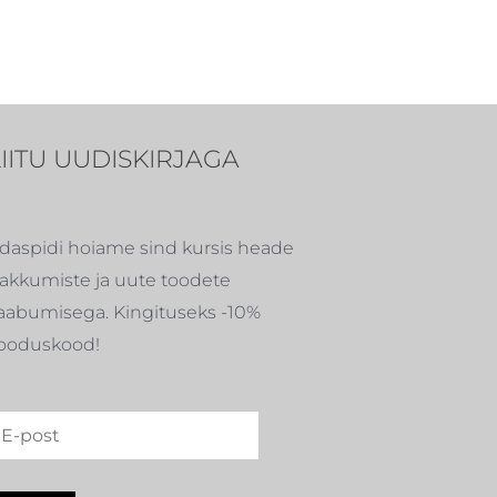
LIITU UUDISKIRJAGA
daspidi hoiame sind kursis heade
akkumiste ja uute toodete
aabumisega. Kingituseks -10%
ooduskood!