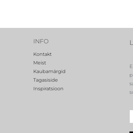
INFO
Kontakt
Meist
E
Kaubamärgid
p
Tagasiside
s
Inspiratsioon
s