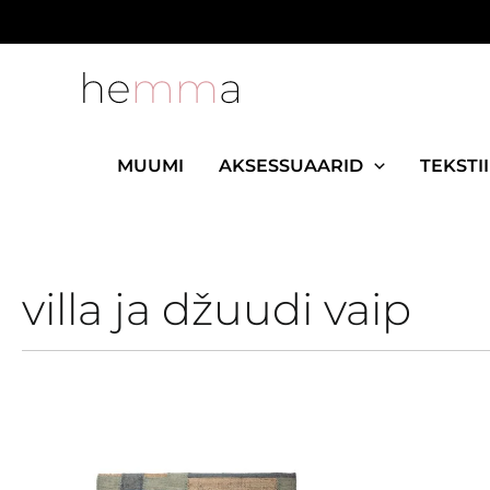
Skip
to
content
MUUMI
AKSESSUAARID
TEKSTII
villa ja džuudi vaip