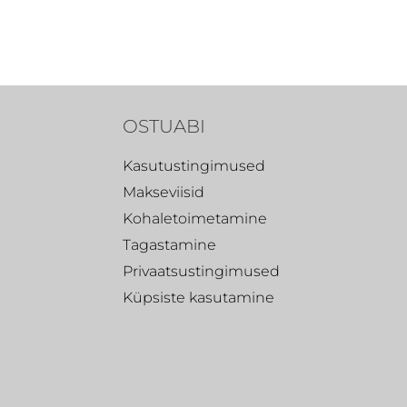
OSTUABI
Kasutustingimused
Makseviisid
Kohaletoimetamine
Tagastamine
Privaatsustingimused
Küpsiste kasutamine