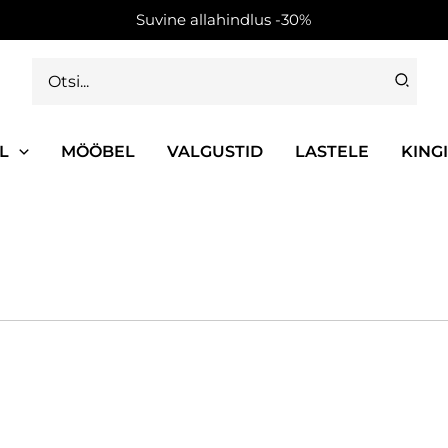
Suvine allahindlus -30%
Search
for:
L
MÖÖBEL
VALGUSTID
LASTELE
KING