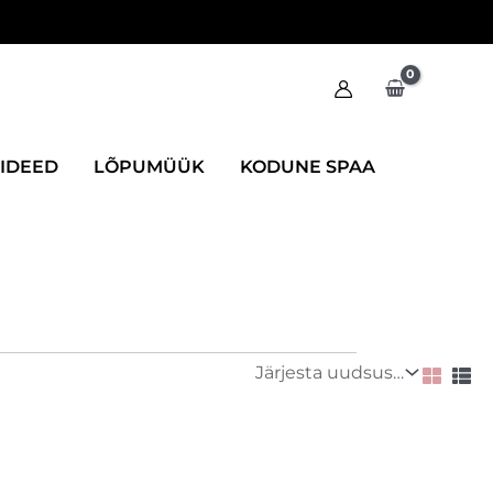
IIDEED
LÕPUMÜÜK
KODUNE SPAA