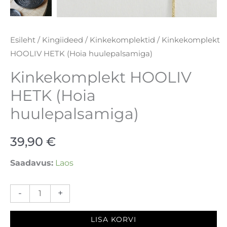
Esileht
/
Kingiideed
/
Kinkekomplektid
/ Kinkekomplekt
HOOLIV HETK (Hoia huulepalsamiga)
Kinkekomplekt HOOLIV
HETK (Hoia
huulepalsamiga)
39,90
€
Saadavus:
Laos
-
+
LISA KORVI