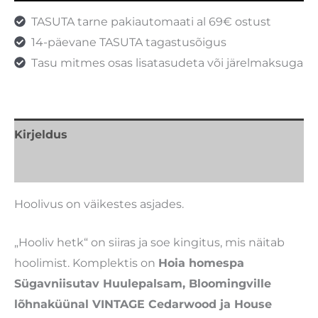
TASUTA tarne pakiautomaati al 69€ ostust
14-päevane TASUTA tagastusõigus
Tasu mitmes osas lisatasudeta või järelmaksuga
Kirjeldus
Arvustused (0)
Hoolivus on väikestes asjades.
„Hooliv hetk“ on siiras ja soe kingitus, mis näitab
hoolimist. Komplektis on
Hoia homespa
Sügavniisutav Huulepalsam
, Bloomingville
lõhnaküünal VINTAGE Cedarwood ja House