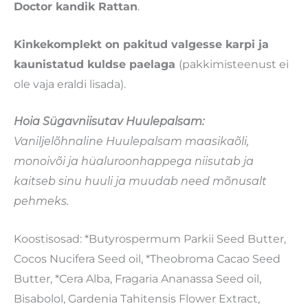
Doctor kandik Rattan
.
Kinkekomplekt on pakitud valgesse karpi ja
kaunistatud kuldse paelaga
(pakkimisteenust ei
ole vaja eraldi lisada).
Hoia Sügavniisutav Huulepalsam:
Vaniljelõhnaline Huulepalsam maasikaõli,
monoivõi ja hüaluroonhappega niisutab ja
kaitseb sinu huuli ja muudab need mõnusalt
pehmeks.
Koostisosad: *Butyrospermum Parkii Seed Butter,
Cocos Nucifera Seed oil, *Theobroma Cacao Seed
Butter, *Cera Alba, Fragaria Ananassa Seed oil,
Bisabolol, Gardenia Tahitensis Flower Extract,