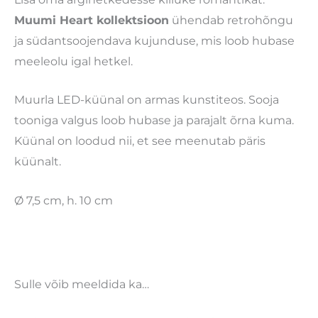
Muumi Heart kollektsioon
ühendab retrohõngu
ja südantsoojendava kujunduse, mis loob hubase
meeleolu igal hetkel.
Muurla LED-küünal on armas kunstiteos. Sooja
tooniga valgus loob hubase ja parajalt õrna kuma.
Küünal on loodud nii, et see meenutab päris
küünalt.
Ø 7,5 cm, h. 10 cm
Sulle võib meeldida ka…
Algne
Praegune
Algne
Praegun