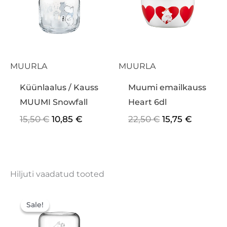
MUURLA
MUURLA
Küünlaalus / Kauss
Muumi emailkauss
MUUMI Snowfall
Heart 6dl
15,50
€
10,85
€
22,50
€
15,75
€
Hiljuti vaadatud tooted
Algne
Praegune
hind
hind
Sale!
Sale!
oli:
on:
15,50 €.
10,85 €.