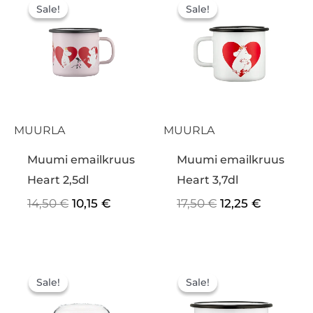
hind
hind
hind
hind
Sale!
Sale!
Sale!
Sale!
oli:
on:
oli:
on:
14,50 €.
10,15 €.
17,50 €.
12,25 €.
MUURLA
MUURLA
Muumi emailkruus
Muumi emailkruus
Heart 2,5dl
Heart 3,7dl
14,50
€
10,15
€
17,50
€
12,25
€
Algne
Praegune
Algne
Praegu
hind
hind
hind
hind
Sale!
Sale!
Sale!
Sale!
oli:
on:
oli:
on:
15,50 €.
10,85 €.
22,50 €.
15,75 €.