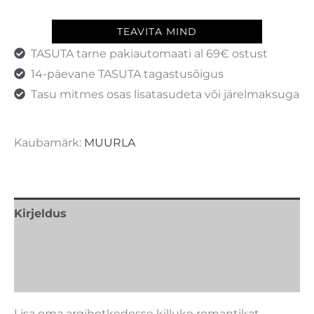
TEAVITA MIND
TASUTA tarne pakiautomaati al 69€ ostust
14-päevane TASUTA tagastusõigus
Tasu mitmes osas lisatasudeta või järelmaksuga
Kaubamärk:
MUURLA
Kirjeldus
Lisainfo
Kaubamärk
Lisa oma argihetkedesse killuke romantikat.