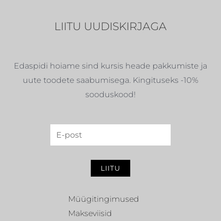
LIITU UUDISKIRJAGA
Edaspidi hoiame sind kursis heade pakkumiste ja
uute toodete saabumisega. Kingituseks -10%
sooduskood!
LIITU
Müügitingimused
Makseviisid