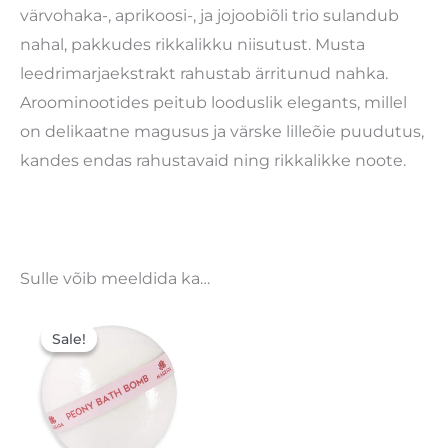
värvohaka-, aprikoosi-, ja jojoobiõli trio sulandub
nahal, pakkudes rikkalikku niisutust. Musta
leedrimarjaekstrakt rahustab ärritunud nahka.
Aroominootides peitub looduslik elegants, millel
on delikaatne magusus ja värske lilleõie puudutus,
kandes endas rahustavaid ning rikkalikke noote.
Sulle võib meeldida ka…
Algne
Praegune
hind
hind
Sale!
Sale!
oli:
on:
5,90 €.
4,13 €.