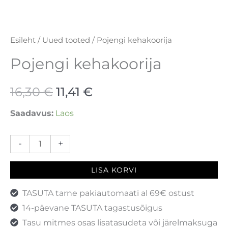
Esileht
/
Uued tooted
/ Pojengi kehakoorija
Pojengi kehakoorija
16,30
€
11,41
€
Saadavus:
Laos
-
+
LISA KORVI
TASUTA tarne pakiautomaati al 69€ ostust
14-päevane TASUTA tagastusõigus
Tasu mitmes osas lisatasudeta või järelmaksuga