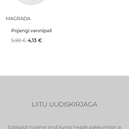
MAGRADA
Pojengi vannipall
5,90
€
4,13
€
LIITU UUDISKIRJAGA
Edaspidi hoiame sind kursis heade pakkumiste ja