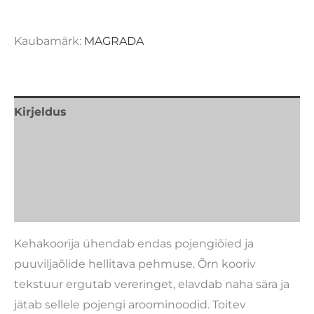
Kaubamärk:
MAGRADA
Kirjeldus
Lisainfo
Kaubamärk
Arvustused (0)
Kehakoorija ühendab endas pojengiõied ja
puuviljaõlide hellitava pehmuse. Õrn kooriv
tekstuur ergutab vereringet, elavdab naha sära ja
jätab sellele pojengi aroominoodid. Toitev