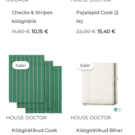
Checks & Stripes
Pajalapid Cook (2
köögirätik
tk)
14,50
€
10,15
€
22,00
€
15,40
€
Algne
Praegune
Algne
Praegu
hind
hind
hind
hind
Sale!
Sale!
oli:
on:
oli:
on:
24,00 €.
16,80 €.
26,00 €.
18,20 €
HOUSE DOCTOR
HOUSE DOCTOR
Köögirätikud Cook
Köögirätikud Bihar