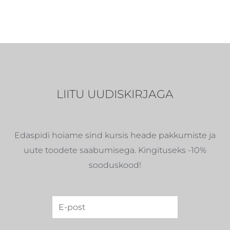
LIITU UUDISKIRJAGA
Edaspidi hoiame sind kursis heade pakkumiste ja
uute toodete saabumisega. Kingituseks -10%
sooduskood!