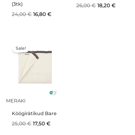
(3tk)
26,00
€
18,20
€
24,00
€
16,80
€
Algne
Praegune
hind
hind
Sale!
oli:
on:
25,00 €.
17,50 €.
MERAKI
Köögirätikud Bare
25,00
€
17,50
€