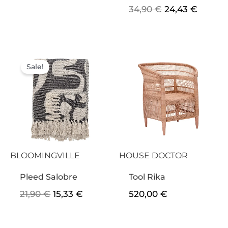
34,90
€
24,43
€
Algne
Praegune
hind
hind
Sale!
oli:
on:
21,90 €.
15,33 €.
BLOOMINGVILLE
HOUSE DOCTOR
Pleed Salobre
Tool Rika
21,90
€
15,33
€
520,00
€