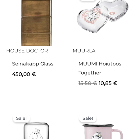
oli:
on:
15,50 €.
10,85 €.
HOUSE DOCTOR
MUURLA
Seinakapp Glass
MUUMI Hoiutoos
Together
450,00
€
15,50
€
10,85
€
Algne
Praegune
Algne
Praegun
hind
hind
hind
hind
Sale!
Sale!
oli:
on:
oli:
on:
15,50 €.
10,85 €.
16,90 €.
11,83 €.