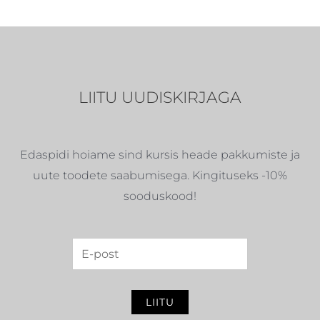
LIITU UUDISKIRJAGA
Edaspidi hoiame sind kursis heade pakkumiste ja
uute toodete saabumisega. Kingituseks -10%
sooduskood!
LIITU