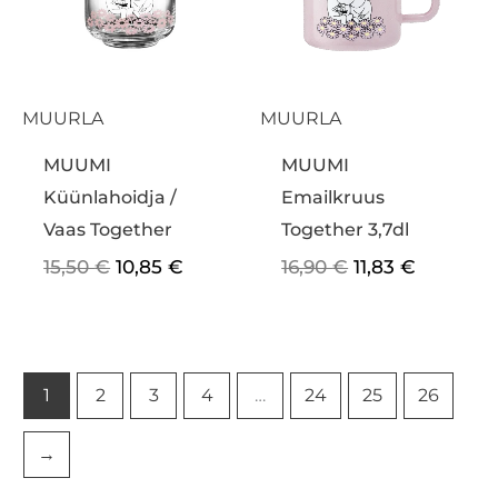
MUURLA
MUURLA
MUUMI
MUUMI
Küünlahoidja /
Emailkruus
Vaas Together
Together 3,7dl
15,50
€
10,85
€
16,90
€
11,83
€
1
2
3
4
…
24
25
26
→