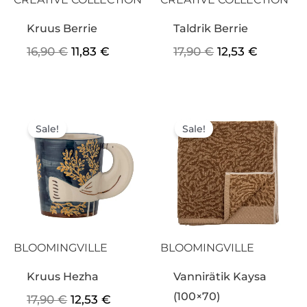
Kruus Berrie
Taldrik Berrie
16,90
€
11,83
€
17,90
€
12,53
€
Algne
Praegune
Algne
Praeg
hind
hind
hind
hind
Sale!
Sale!
oli:
on:
oli:
on:
17,90 €.
12,53 €.
34,90 €.
24,43 €
BLOOMINGVILLE
BLOOMINGVILLE
Kruus Hezha
Vannirätik Kaysa
(100×70)
17,90
€
12,53
€